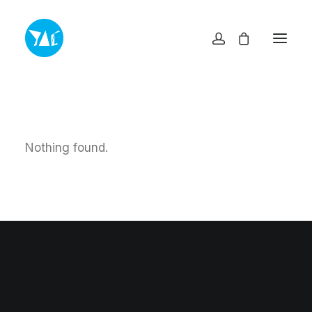
TOP
NEWS・INFO
EXHIBITIONS
MUSEUM SHOP YAC
ABOUT
Nothing found.
ACCESS
CONTACT
プライバシーポリシー
特定商取引法に基づく表記
ヨコスカアートセンター
info@yokosuka-ac.jp
046-876-9272