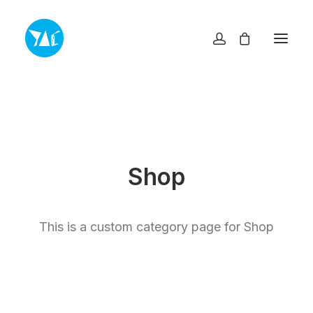
TOP
NEWS・INFO
EXHIBITIONS
MUSEUM SHOP YAC
ABOUT
ACCESS
Shop
CONTACT
プライバシーポリシー
特定商取引法に基づく表記
This is a custom category page for Shop
ヨコスカアートセンター
info@yokosuka-ac.jp
046-876-9272