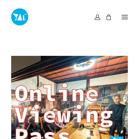
TOP
NEWS・INFO
EXHIBITIONS
MUSEUM SHOP YAC
ABOUT
ACCESS
CONTACT
プライバシーポリシー
特定商取引法に基づく表記
ヨコスカアートセンター
info@yokosuka-ac.jp
046-876-9272